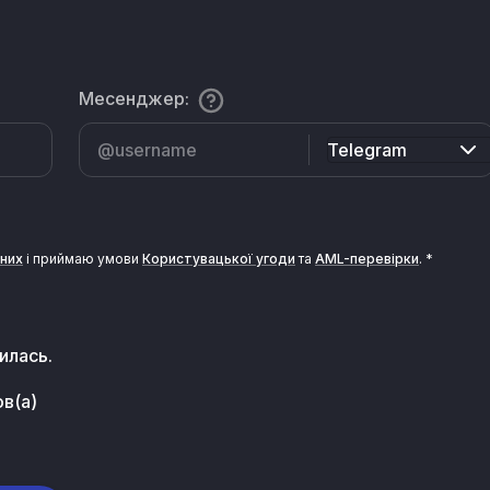
Месенджер
:
Telegram
них
i приймаю умови
Користувацької угоди
та
AML-перевiрки
.
*
илась.
в(а)