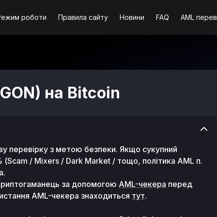
Режим роботи
Правила сайту
Новини
FAQ
AML перев
GON) на Bitcoin
ву перевірку з метою безпеки. Якщо сукупний
Scam / Mixers / Dark Market / тощо, політика AML п.
а.
 криптогаманець за допомогою
AML-чекера
перед
ористання AML-чекера знаходиться
тут
.