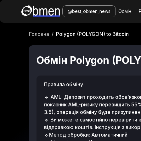
@best_obmen_news
Обмін
Головна
/
Polygon (POLYGON) to Bitcoin
Обмін Polygon (POLY
Правила обмiну
🔹 AML: Депозит проходить обов’язко
показник AML-ризику перевищить 55% (
3.5), операція обміну буде призупинен
🔹 Ви можете самостійно перевірити
відправкою коштів. Інструкція з вик
🔹Метод обробки: Автоматичний