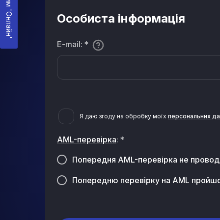
Режим 'Онлайн'
Особиста інформація
E-mail
:
*
Я даю згоду на обробку моїх
персональних да
AML-перевірка
:
*
Попередня AML-перевірка не провод
Попередню перевірку на AML пройшо