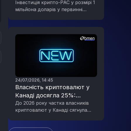
праймеріз Демократичної
Інвестиція крипто-PAC у розмірі 1
мільйона доларів у первинні
партії в Мічигані, що
вибори Демократичної партії в
відображає політичну
Мічигані підкреслює зростаючий
активність галузі цифрових
політичний вплив галузі цифрових
активів
активів.
24/07/2026, 14:45
Власність криптовалют у
Канаді досягла 25%:
стрімке зростання інтересу
До 2026 року частка власників
криптовалют у Канаді сягнула
до цифрових активів
25%, що свідчить про значне
зростання інтересу до цифрових