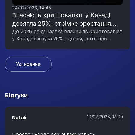
24/07/2026, 14:45
Власність криптовалют у Канаді
досягла 25%: стрімке зростання
інтересу до цифрових активів
До 2026 року частка власників криптовалют
у Канаді сягнула 25%, що свідчить про
значне зростання інтересу до цифрових
активів серед населення.
Усі новини
Вiдгуки
10/07/2026, 14:00
Natali
Просто чудово все. Я вже колись