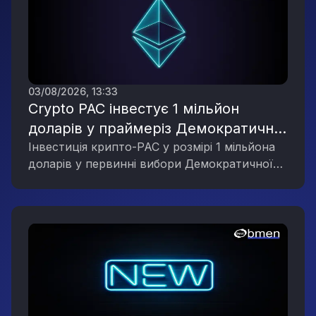
03/08/2026, 13:33
Crypto PAC інвестує 1 мільйон
доларів у праймеріз Демократичної
партії в Мічигані, що відображає
Інвестиція крипто-PAC у розмірі 1 мільйона
доларів у первинні вибори Демократичної
політичну активність галузі
партії в Мічигані підкреслює зростаючий
цифрових активів
політичний вплив галузі цифрових активів.