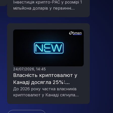
праймеріз Демократичної
Інвестиція крипто-PAC у розмірі 1
мільйона доларів у первинні
партії в Мічигані, що
вибори Демократичної партії в
відображає політичну
Мічигані підкреслює зростаючий
активність галузі цифрових
політичний вплив галузі цифрових
активів
активів.
24/07/2026, 14:45
Власність криптовалют у
Канаді досягла 25%:
стрімке зростання інтересу
До 2026 року частка власників
криптовалют у Канаді сягнула
до цифрових активів
25%, що свідчить про значне
зростання інтересу до цифрових