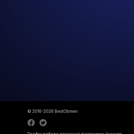
© 2016-2026
BestObmen
Графік роботи технічної підтримки (режим