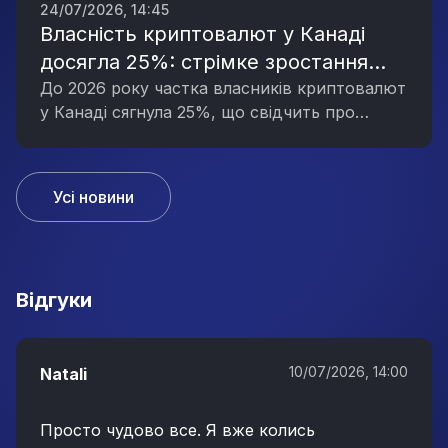
24/07/2026, 14:45
Власність криптовалют у Канаді
досягла 25%: стрімке зростання
інтересу до цифрових активів
До 2026 року частка власників криптовалют
у Канаді сягнула 25%, що свідчить про
значне зростання інтересу до цифрових
активів серед населення.
Усі новини
Вiдгуки
10/07/2026, 14:00
Natali
Просто чудово все. Я вже колись