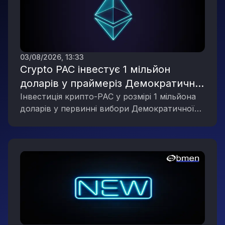
03/08/2026, 13:33
Crypto PAC інвестує 1 мільйон
доларів у праймеріз Демократичної
партії в Мічигані, що відображає
Інвестиція крипто-PAC у розмірі 1 мільйона
доларів у первинні вибори Демократичної
політичну активність галузі
партії в Мічигані підкреслює зростаючий
цифрових активів
політичний вплив галузі цифрових активів.